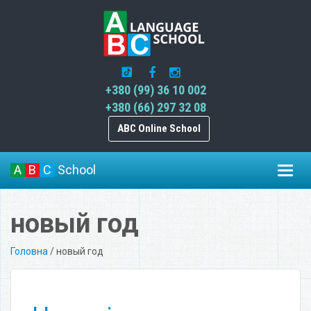
+380 (99) 36 10 002
+380 (66) 297 32 08
ABC Online School
A
B
C
School
Toggl
navig
новый год
Головна
/
новый год