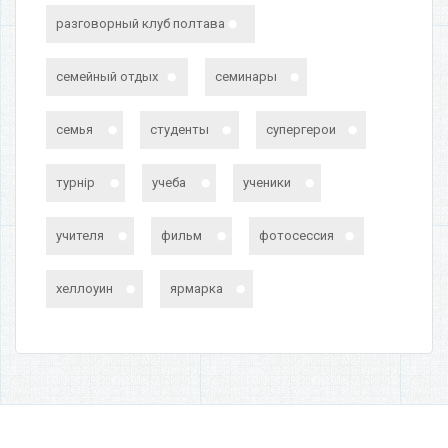
разговорный клуб полтава
семейный отдых
семинары
семья
студенты
супергерои
турнір
учеба
ученики
учителя
фильм
фотосессия
хеллоуин
ярмарка