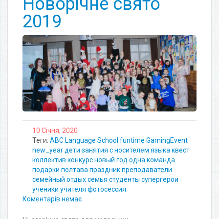
Новорічне свято
2019
10 Січня, 2020
Теги:
ABC Language School
funtime
GamingEvent
new_year
дети
занятия с носителем языка
квест
коллектив
конкурс
новый год
одна команда
подарки
полтава
праздник
преподаватели
семейный отдых
семья
студенты
супергерои
ученики
учителя
фотосессия
Коментарів немає