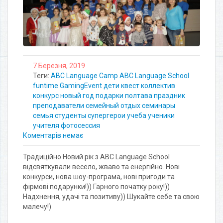
7 Березня, 2019
Теги:
ABC Language Camp
ABC Language School
funtime
GamingEvent
дети
квест
коллектив
конкурс
новый год
подарки
полтава
праздник
преподаватели
семейный отдых
семинары
семья
студенты
супергерои
учеба
ученики
учителя
фотосессия
Коментарів немає
Традиційно Новий рік з ABC Language School
відсвяткували весело, жваво та енергійно. Нові
конкурси, нова шоу-програма, нові пригоди та
фірмові подарунки!)) Гарного початку року!))
Надхнення, удачі та позитиву)) Шукайте себе та свою
малечу!)