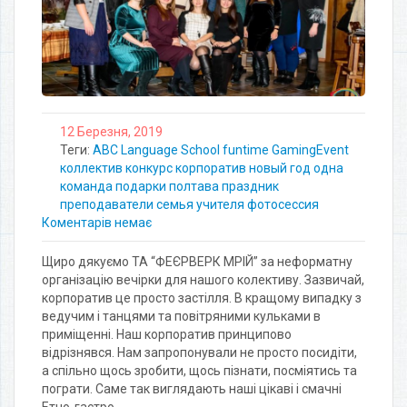
12 Березня, 2019
Теги:
ABC Language School
funtime
GamingEvent
коллектив
конкурс
корпоратив
новый год
одна
команда
подарки
полтава
праздник
преподаватели
семья
учителя
фотосессия
Коментарів немає
Щиро дякуємо ТА “ФЕЄРВЕРК МРІЙ” за неформатну
організацію вечірки для нашого колективу. Зазвичай,
корпоратив це просто застілля. В кращому випадку з
ведучим і танцями та повітряними кульками в
приміщенні. Наш корпоратив принципово
відрізнявся. Нам запропонували не просто посидіти,
а спільно щось зробити, щось пізнати, посміятись та
пограти. Саме так виглядають наші цікаві і смачні
Етно-гастро…