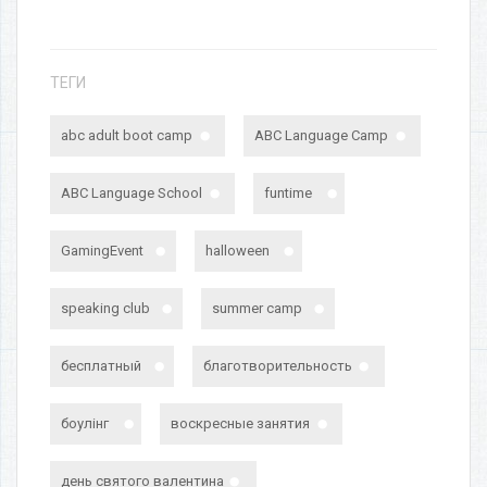
ТЕГИ
abc adult boot camp
ABC Language Camp
ABC Language School
funtime
GamingEvent
halloween
speaking club
summer camp
бесплатный
благотворительность
боулінг
воскресные занятия
день святого валентина