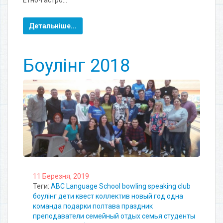
Детальніше...
Боулінг 2018
11 Березня, 2019
Теги:
ABC Language School
bowling
speaking club
боулінг
дети
квест
коллектив
новый год
одна
команда
подарки
полтава
праздник
преподаватели
семейный отдых
семья
студенты