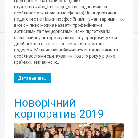
Цьогорічне свято для молодших
студентів #abc_language_schoolвідзначилось
особливо затишною атмосферою) Наші креативні
педагоги є не тільки професійними гуманітаріями – їх
вже сміливо можна назвати професійними
артистами та танцюристами. Вони підготували
ексклюзивну авторську новорічну програму, у якій
дітей чекала цікава та розвиваюча пригода-
подорож. Малеча познайомилася із традиціями та
особливостями святкування Нового року у різних
країнах і, звичайно ж,…
Детальніше...
Новорічний
корпоратив 2019