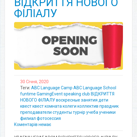
ВІДКРИТТЯ НОВОГО
ФІЛІАЛУ
30 Січня, 2020
Теги:
ABC Language Camp
ABC Language School
funtime
GamingEvent
speaking club
ВІДКРИТТЯ
НОВОГО ФІЛІАЛУ
воскресные занятия
дети
квест
квест комната
колеги
коллектив
праздник
преподаватели
студенты
турнір
учеба
ученики
филиал
фотосессия
Коментарів немає