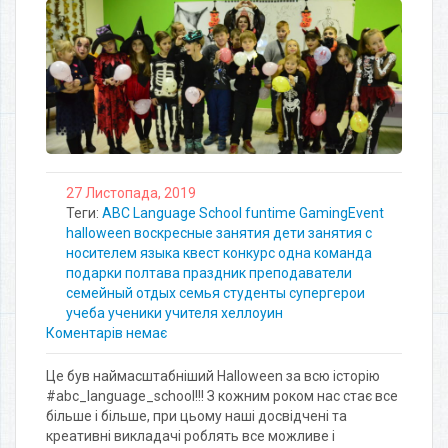
27 Листопада, 2019
Теги:
ABC Language School
funtime
GamingEvent
halloween
воскресные занятия
дети
занятия с
носителем языка
квест
конкурс
одна команда
подарки
полтава
праздник
преподаватели
семейный отдых
семья
студенты
супергерои
учеба
ученики
учителя
хеллоуин
Коментарів немає
Це був наймасштабніший Halloween за всю історію
#abc_language_school!!! З кожним роком нас стає все
більше і більше, при цьому наші досвідчені та
креативні викладачі роблять все можливе і