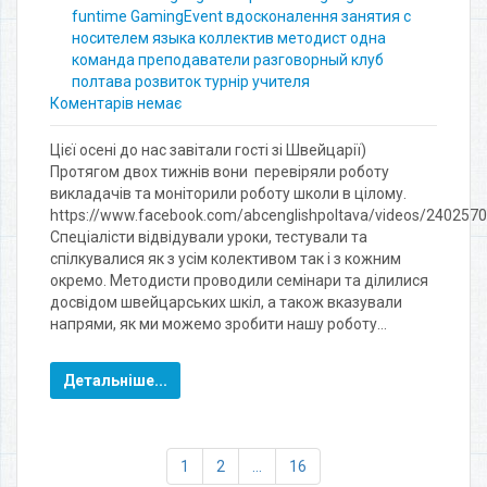
funtime
GamingEvent
вдосконалення
занятия с
носителем языка
коллектив
методист
одна
команда
преподаватели
разговорный клуб
полтава
розвиток
турнір
учителя
Коментарів немає
Цієї осені до нас завітали гості зі Швейцарії)
Протягом двох тижнів вони перевіряли роботу
викладачів та моніторили роботу школи в цілому.
https://www.facebook.com/abcenglishpoltava/videos/240257
Спеціалісти відвідували уроки, тестували та
спілкувалися як з усім колективом так і з кожним
окремо. Методисти проводили семінари та ділилися
досвідом швейцарських шкіл, а також вказували
напрями, як ми можемо зробити нашу роботу…
Детальніше...
1
2
…
16