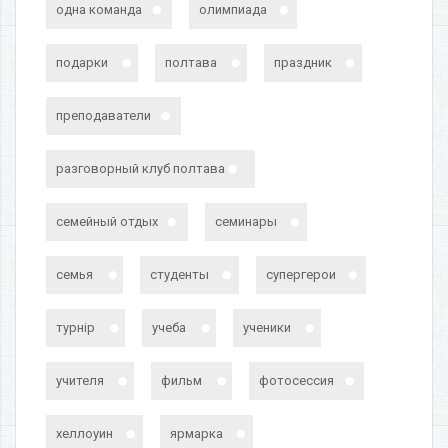
одна команда
олимпиада
подарки
полтава
праздник
преподаватели
разговорный клуб полтава
семейный отдых
семинары
семья
студенты
супергерои
турнір
учеба
ученики
учителя
фильм
фотосессия
хеллоуин
ярмарка