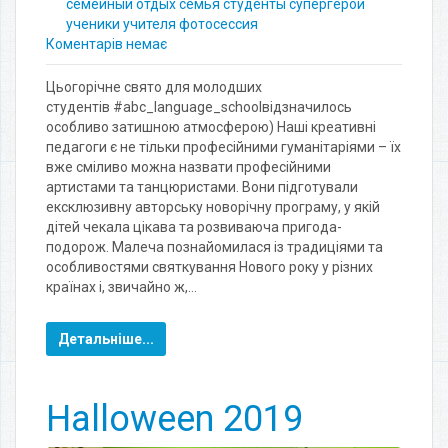
семейный отдых
семья
студенты
супергерои
ученики
учителя
фотосессия
Коментарів немає
Цьогорічне свято для молодших
студентів #abc_language_schoolвідзначилось
особливо затишною атмосферою) Наші креативні
педагоги є не тільки професійними гуманітаріями – їх
вже сміливо можна назвати професійними
артистами та танцюристами. Вони підготували
ексклюзивну авторську новорічну програму, у якій
дітей чекала цікава та розвиваюча пригода-
подорож. Малеча познайомилася із традиціями та
особливостями святкування Нового року у різних
країнах і, звичайно ж,…
Детальніше...
Halloween 2019