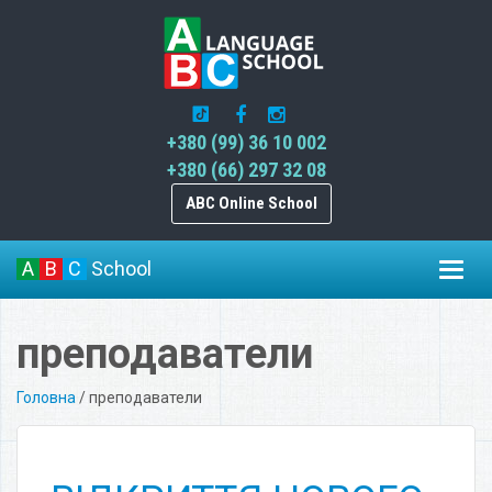
+380 (99) 36 10 002
+380 (66) 297 32 08
ABC Online School
A
B
C
School
Toggl
navig
преподаватели
Головна
/
преподаватели