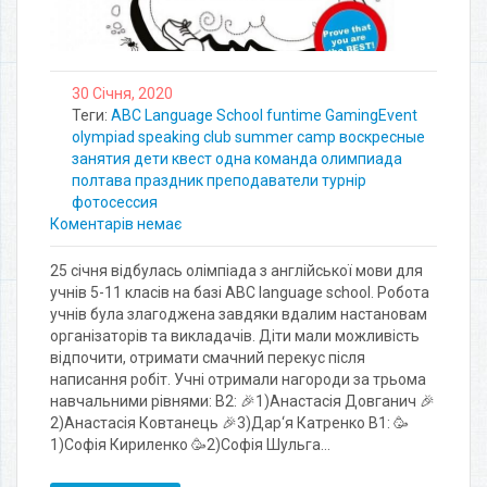
30 Січня, 2020
Теги:
ABC Language School
funtime
GamingEvent
olympiad
speaking club
summer camp
воскресные
занятия
дети
квест
одна команда
олимпиада
полтава
праздник
преподаватели
турнір
фотосессия
Коментарів немає
25 січня відбулась олімпіада з англійської мови для
учнів 5-11 класів на базі ABC language school. Робота
учнів була злагоджена завдяки вдалим настановам
організаторів та викладачів. Діти мали можливість
відпочити, отримати смачний перекус після
написання робіт. Учні отримали нагороди за трьома
навчальними рівнями: В2: 🎉1)Анастасія Довганич 🎉
2)Анастасія Ковтанець 🎉3)Дар‘я Катренко В1: 🥳
1)Софія Кириленко 🥳2)Софія Шульга…