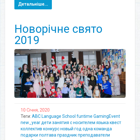
Детальніше...
Новорічне свято
2019
10 Січня, 2020
Теги:
ABC Language School
funtime
GamingEvent
new_year
дети
занятия с носителем языка
квест
коллектив
конкурс
новый год
одна команда
подарки
полтава
праздник
преподаватели