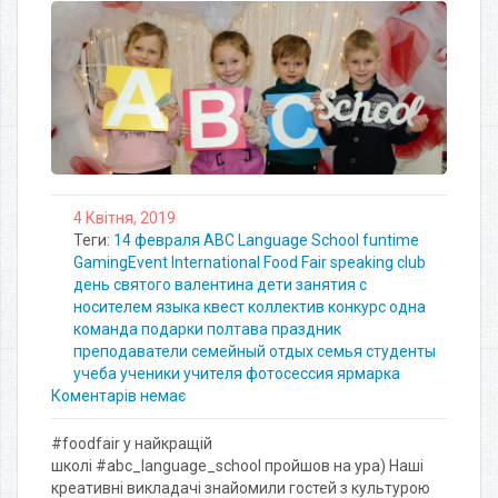
4 Квітня, 2019
Теги:
14 февраля
ABC Language School
funtime
GamingEvent
International Food Fair
speaking club
день святого валентина
дети
занятия с
носителем языка
квест
коллектив
конкурс
одна
команда
подарки
полтава
праздник
преподаватели
семейный отдых
семья
студенты
учеба
ученики
учителя
фотосессия
ярмарка
Коментарів немає
#foodfair у найкращій
школі #abc_language_school пройшов на ура) Наші
креативні викладачі знайомили гостей з культурою