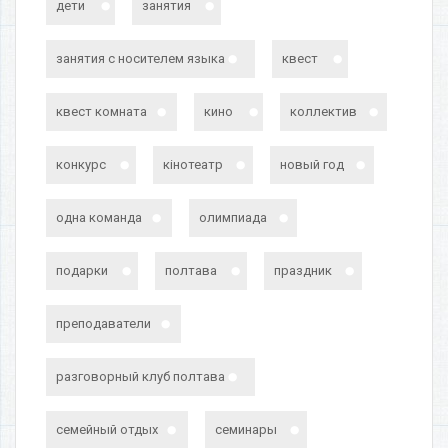
дети
занятия
занятия с носителем языка
квест
квест комната
кино
коллектив
конкурс
кінотеатр
новый год
одна команда
олимпиада
подарки
полтава
праздник
преподаватели
разговорный клуб полтава
семейный отдых
семинары