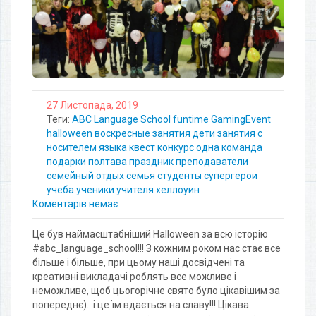
27 Листопада, 2019
Теги:
ABC Language School
funtime
GamingEvent
halloween
воскресные занятия
дети
занятия с
носителем языка
квест
конкурс
одна команда
подарки
полтава
праздник
преподаватели
семейный отдых
семья
студенты
супергерои
учеба
ученики
учителя
хеллоуин
Коментарів немає
Це був наймасштабніший Halloween за всю історію
#abc_language_school!!! З кожним роком нас стає все
більше і більше, при цьому наші досвідчені та
креативні викладачі роблять все можливе і
неможливе, щоб цьогорічне свято було цікавішим за
попереднє)…і це їм вдається на славу!!! Цікава