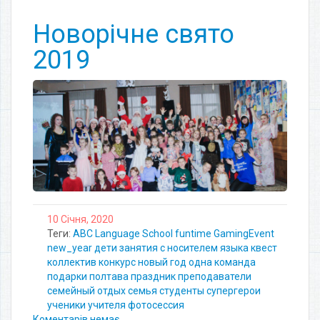
Новорічне свято
2019
10 Січня, 2020
Теги:
ABC Language School
funtime
GamingEvent
new_year
дети
занятия с носителем языка
квест
коллектив
конкурс
новый год
одна команда
подарки
полтава
праздник
преподаватели
семейный отдых
семья
студенты
супергерои
ученики
учителя
фотосессия
Коментарів немає