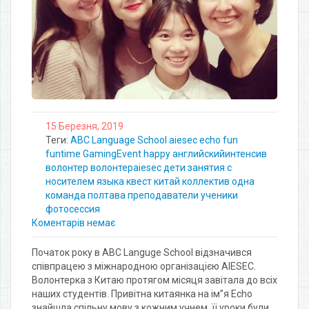
15 Березня, 2019
Теги:
ABC Language School
aiesec
echo
fun
funtime
GamingEvent
happy
английскийинтенсив
волонтер
волонтерaiesec
дети
занятия с
носителем языка
квест
китай
коллектив
одна
команда
полтава
преподаватели
ученики
фотосессия
Коментарів немає
Початок року в ABC Languge School відзначився
співпрацею з міжнародною організацією AIESEC.
Волонтерка з Китаю протягом місяця завітала до всіх
наших студентів. Привітна китаянка на ім”я Echo
знайшла спільну мову з кожним учнем, її уроки були