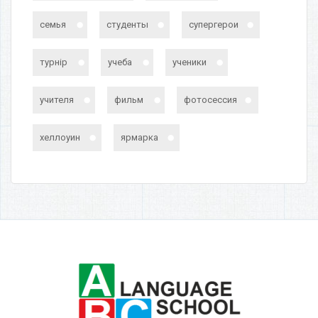
семья
студенты
супергерои
турнір
учеба
ученики
учителя
фильм
фотосессия
хеллоуин
ярмарка