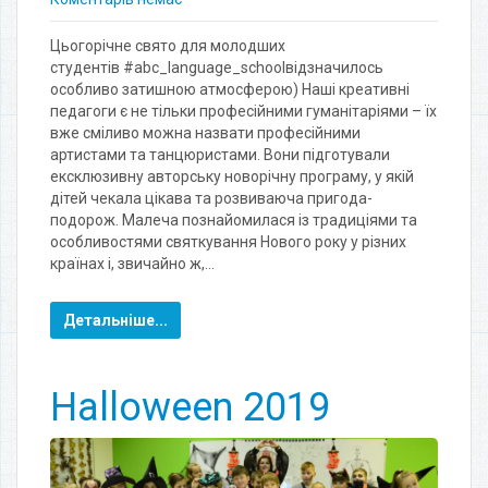
Цьогорічне свято для молодших
студентів #abc_language_schoolвідзначилось
особливо затишною атмосферою) Наші креативні
педагоги є не тільки професійними гуманітаріями – їх
вже сміливо можна назвати професійними
артистами та танцюристами. Вони підготували
ексклюзивну авторську новорічну програму, у якій
дітей чекала цікава та розвиваюча пригода-
подорож. Малеча познайомилася із традиціями та
особливостями святкування Нового року у різних
країнах і, звичайно ж,…
Детальніше...
Halloween 2019