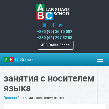
+380 (99) 36 10 002
+380 (66) 297 32 08
ABC Online School
A
B
C
School
Toggl
navig
занятия с носителем
языка
Головна
/
занятия с носителем языка