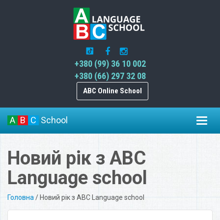
+380 (99) 36 10 002
+380 (66) 297 32 08
ABC Online School
A
B
C
School
Toggl
navig
Новий рік з ABC
Language school
Головна
/
Новий рік з ABC Language school