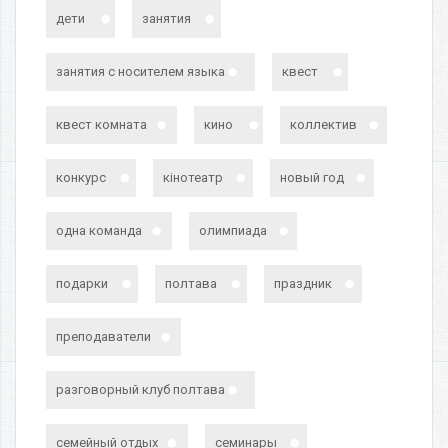
дети
занятия
занятия с носителем языка
квест
квест комната
кино
коллектив
конкурс
кінотеатр
новый год
одна команда
олимпиада
подарки
полтава
праздник
преподаватели
разговорный клуб полтава
семейный отдых
семинары