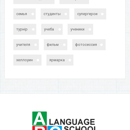
семья
студенты
супергерои
турнір
учеба
ученики
учителя
фильм
фотосессия
хеллоуин
ярмарка