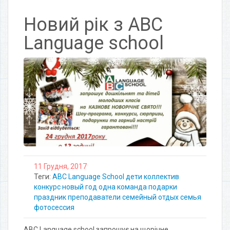
Новий рік з ABC
Language school
11 Грудня, 2017
Теги:
ABC Language School
дети
коллектив
конкурс
новый год
одна команда
подарки
праздник
преподаватели
семейный отдых
семья
фотосессия
ABC Language school запрошує на щорічне